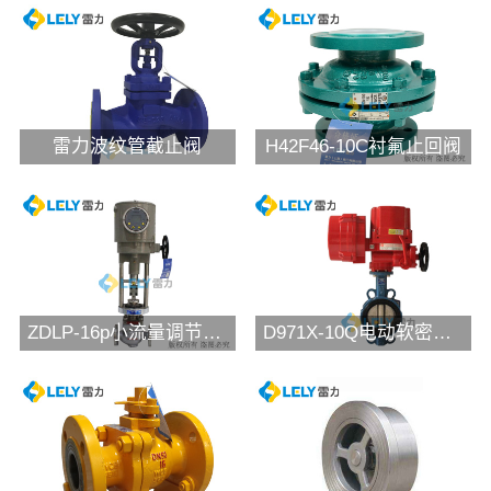
雷力波纹管截止阀
H42F46-10C衬氟止回阀
ZDLP-16p小流量调节阀 氨水调节阀
D971X-10Q电动软密封对夹蝶阀