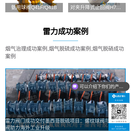
氨用球阀Q41F/Q41B
对夹升降式止回阀H71H/H71W型
雷力成功案例
烟气治理成功案例,烟气脱硫成功案例,烟气脱硝成功
案例
可以介绍下你们的产品么？
蝶
雷
雷力气动切断球阀应用于全氢式罩式炉项目
项