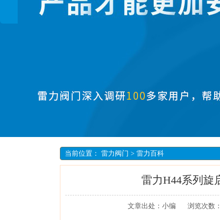
当前位置：
雷力阀门
>
雷力百科
雷力H44系列
文章出处：小编
浏览次数