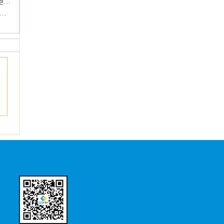
昆山市山西商会莅临雷力脱硫蝶阀生产基地雷迅阀门及昛道高新产业园考察调研
门型号密码拆解，看懂D971XH、Q641F、J41B等型号含义