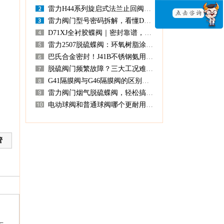
雷力H44系列旋启式法兰止回阀｜管路防倒流优选
雷力阀门型号密码拆解，看懂D971XH、Q641F、J41B等型号含义
D71XJ全衬胶蝶阀｜密封靠谱，启闭迅速
雷力2507脱硫蝶阀：环氧树脂涂层，防腐美观双保障
巴氏合金密封！J41B不锈钢氨用截止阀杜绝跑冒滴漏
脱硫阀门频繁故障？三大工况难题这样破解
G41隔膜阀与G46隔膜阀的区别及选型要点
雷力阀门烟气脱硫蝶阀，轻松搞定冶炼尾气复杂工况
电动球阀和普通球阀哪个更耐用？雷力阀门给你讲实话
管