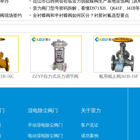
满举办
雷力阀
向阀现场签约
全衬蝶阀和半衬蝶阀如何区分？衬胶衬氟选型要点
B-16C
ZZYP自力式压力调节阀
氨用截止阀J41B-16P
门
湿电除尘阀门
关于雷力
门
手动湿电除尘阀门
客户见证
门
电动湿电除尘阀门
成功案例