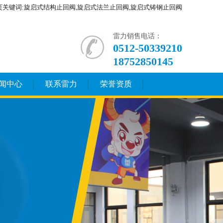
页关键词:旋启式结构止回阀,旋启式法兰止回阀,旋启式铸钢止回阀
雷力销售电话：
0512-50339210
18752850145
闻中心
联系雷力
荣誉资质