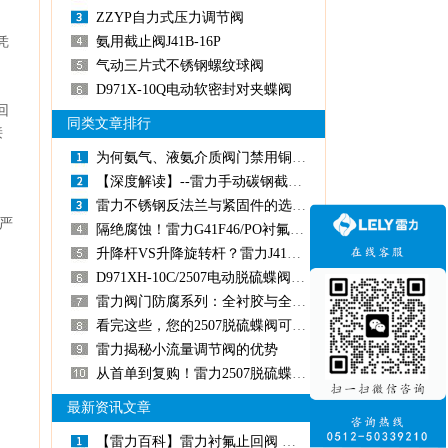
ZZYP自力式压力调节阀
、
凭
氨用截止阀J41B-16P
气动三片式不锈钢螺纹球阀
D971X-10Q电动软密封对夹蝶阀
回
同类文章排行
接
为何氨气、液氨介质阀门禁用铜材质？雷力阀门为您揭秘安全之道
【深度解读】--雷力手动碳钢截止阀J41H-16C型号代码
雷力不锈钢反法兰与紧固件的选材分析
，严
隔绝腐蚀！雷力G41F46/PO衬氟隔膜阀守护湿电系统
升降杆VS升降旋转杆？雷力J41F46全衬氟截止阀两种运动形式解析
D971XH-10C/2507电动脱硫蝶阀常见问题及解答
。
雷力阀门防腐系列：全衬胶与全衬氟在脱硫脱硝工况的性能博弈及选型指南
看完这些，您的2507脱硫蝶阀可以多活两年
雷力揭秘小流量调节阀的优势
从首单到复购！雷力2507脱硫蝶阀凭实力赢得客户多次下单
最新资讯文章
【雷力百科】雷力衬氟止回阀工业防腐管路防逆流专用阀