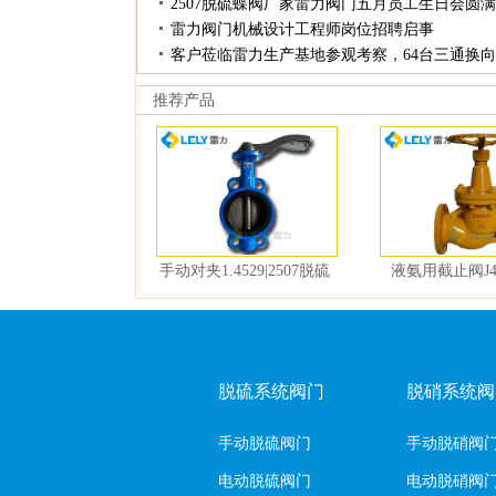
2507脱硫蝶阀厂家雷力阀门五月员工生日会圆
雷力阀门机械设计工程师岗位招聘启事
客户莅临雷力生产基地参观考察，64台三通换
推荐产品
手动对夹1.4529|2507脱硫
液氨用截止阀J41
蝶阀
脱硫系统阀门
脱硝系统阀
手动脱硫阀门
手动脱硝阀
电动脱硫阀门
电动脱硝阀