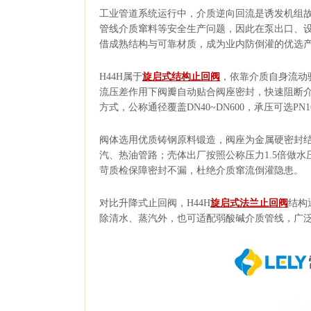
工业管道系统运行中，介质逆向回流是诱发机组
管线介质窜料等安全生产问题，因此在泵出口、设
借成熟结构与可靠材质，成为业内防倒灌的优选
H44H属于
旋启式结构止回阀
，依靠介质自身流动
流压差作用下阀瓣自动贴合阀座密封，快速阻断
方式，公称通径覆盖DN40~DN600，承压可选P
阀体选用优质铸钢原料锻造，阀座为金属硬密封结
汽、热油管路；壳体出厂按照公称压力1.5倍做水压
苛质检保障密封不漏，杜绝介质窜流倒灌隐患。
对比升降式止回阀，H44H
旋启式法兰止回阀
结构
除清水、蒸汽外，也可适配弱酸碱介质管线，广