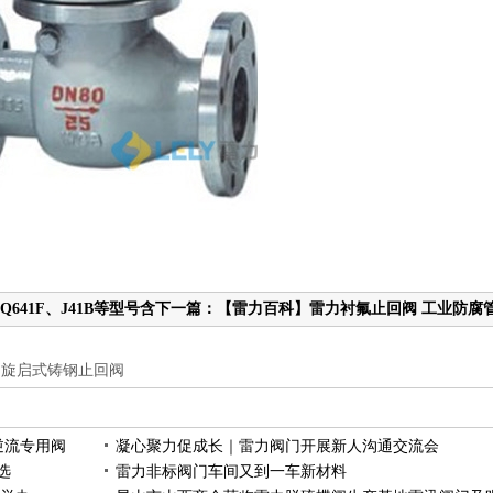
641F、J41B等型号含
下一篇：【雷力百科】雷力衬氟止回阀工业防腐
路防逆流专用阀
,旋启式铸钢止回阀
逆流专用阀
凝心聚力促成长｜雷力阀门开展新人沟通交流会
选
雷力非标阀门车间又到一车新材料