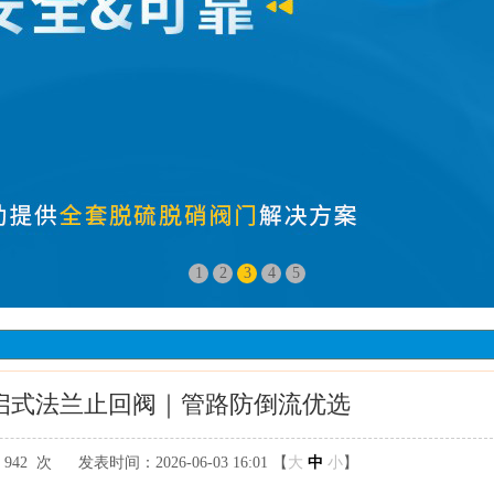
1
2
3
4
5
旋启式法兰止回阀｜管路防倒流优选
：
942次
发表时间：2026-06-0316:01【
大
中
小
】